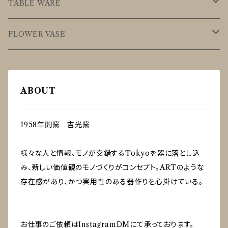
TABLE WARE
Tribal series
FLOWER VASE
Cup
Studs series
穴窯
ABOUT
Bowl
花器
Clack series
Plate
一輪挿し
1958年開窯 吉光窯
Shinogi series
様々な人と情報、モノが交錯するTokyoを器に落とし込
Cup
#96
み、新しい価値観のモノづくりがコンセプト。ARTのような
存在感があり、かつ実用性のある器作りを心掛けている。
Bowl
Cup
穴窯
Plate
Bowl
酒器
お仕事のご依頼はInstagramDMにて承っております。